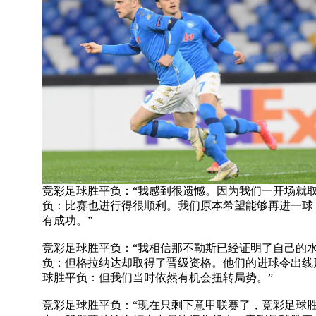
竞彩足球胜平负：“我感到很遗憾。因为我们一开场就
负：比赛也进行得很顺利。我们原本希望能够再进一球
有成功。”
竞彩足球胜平负：“我相信那不勒斯已经证明了自己的
负：但格拉纳达却取得了晋级资格。他们的进球令出线
球胜平负：但我们当时依然有机会扭转局势。”
竞彩足球胜平负：“现在只剩下意甲联赛了，竞彩足球