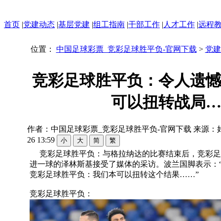
首页
|
党建动态
|
基层党建
|
组工指南
|
干部工作
|
人才工作
|
远程
位置：
中国足球彩票_竞彩足球胜平负-官网下载
>
党建
竞彩足球胜平负：令人遗
可以扭转战局
作者：中国足球彩票_竞彩足球胜平负-官网下载 来源：
26 13:59
竞彩足球胜平负：与格拉纳达的比赛结束后，竞彩足
进一球的泽林斯基接受了媒体的采访。波兰国脚表示：
竞彩足球胜平负：我们本可以扭转这个结果……”
竞彩足球胜平负：