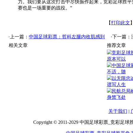
力。我们要从这次打击中尽快振作起来，竞彩足球胜平
赛也是一场重要的战役。”
【
打印此文
·上一篇：
中国足球彩票：哲科左腿内收肌感到
·下一篇：
相关文章
推荐文章
竞彩足球
原本可以
中国足球
不适，随
以无限忠
谱写人生
民航总局
身禁飞处
关于我们
|
Copyright © 2011-2029 中国足球彩