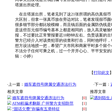
塔派出所处理。
在古塔派出所，笔者见到了这21张所谓的高仿真假币
大区别，但拿一张真币放在旁边对比，笔者发现假币颜
很多细节部分都比较模糊，而且钱后面的金属防伪线是
是这些百元假币编号基本上都是相同的，放入高灵敏验
报，不过要比正常警报要迟10秒钟左右。负责该案的
警方已经介入对该类犯罪的侦查和打击，同时他呼吁，
想方设法地捞一把，希望广大市民和商家平时多个留个
不法分子任何可乘之机，过一个开开心心、平平安安的
辑：小婷）
【
打印此文
·上一篇：
婚车遮挡号牌属交通违法行为
·下一篇：
相关文章
推荐文章
婚车遮挡号牌属交通违法行为
[
0
]
遇到陌生
ATM机骗术翻新 广州警方支招防范
[
1
]
“固话欠费”诈骗有五类特征
[
0
]