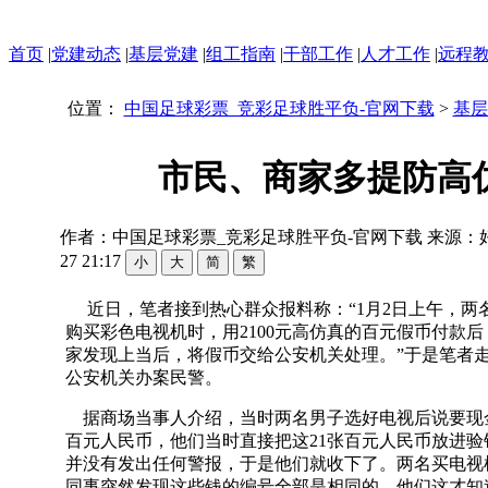
首页
|
党建动态
|
基层党建
|
组工指南
|
干部工作
|
人才工作
|
远程
位置：
中国足球彩票_竞彩足球胜平负-官网下载
>
基层
市民、商家多提防高
作者：中国足球彩票_竞彩足球胜平负-官网下载 来源：
27 21:17
近日，笔者接到热心群众报料称：“1月2日上午，两
购买彩色电视机时，用2100元高仿真的百元假币付款
家发现上当后，将假币交给公安机关处理。”于是笔者
公安机关办案民警。
据商场当事人介绍，当时两名男子选好电视后说要现金
百元人民币，他们当时直接把这21张百元人民币放进
并没有发出任何警报，于是他们就收下了。两名买电视
同事突然发现这些钱的编号全部是相同的，他们这才知