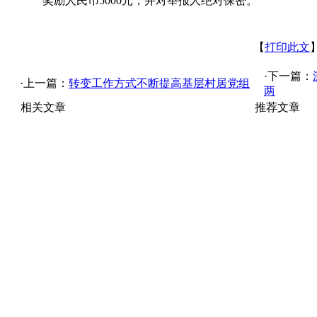
奖励人民币5000元，并对举报人绝对保密。
【
打印此文
·下一篇：
·上一篇：
转变工作方式不断提高基层村居党组
两
相关文章
推荐文章