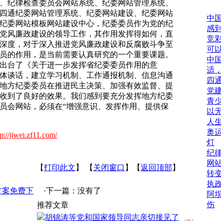
、纪律检查委员会网站系统、纪委网站管理系统、
四通纪委网站管理系统、纪委网站建设、纪委网站
中
纪委网站模板网站建设中心，纪委委员作为党的纪
感
党风廉政建设的领导工作，其作用发挥得如何，直
竞
深度，对于深入推进党风廉政建设和反腐败斗争至
可
员的作用，是当前需要认真研究的一个重要课题。
中
出台了《关于进一步发挥省纪委委员作用的意
适
体谈话，建立学习机制、工作通报机制、信息沟通
四
地方纪委委员在推进民主决策、加强有效监督、提
党
收到了良好的效果。我们感到要充分发挥地方纪委
青
员会网站，必须在“增强意识、发挥作用、提供保
以
人
奥
tp://jiwei.zf11.com/
灯
纪
网
【
打印此文
】 【
关闭窗口
】【
返回顶部
】
转
执
方案免费下
·下一篇：没有了
阿
伤
推荐文章
胡锦涛等党和国家领导同志亲切接见了