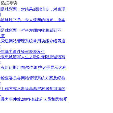
热点导读
国足球彩票：对结果感到沮丧，对表现
到
彩足球胜平负：令人遗憾的结果，原本
以
国足球彩票：哲科左腿内收肌感到不
，随
通党建网站管理系统常用功能介绍四通
建
少年暴力事件缘何屡屡发生
无限忠诚谱写人生之歌以无限忠诚谱写
生
运火炬伊斯坦布尔传递 护火手展示火种
律检查委员会网站管理系统方案及纪检
站
变工作方式不断提高基层村居党组织的
政
坝暴力事件致200多名政府人员和民警受