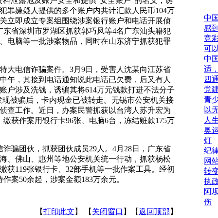
资料泄露危及账户安全和提供“安全账户”的名义，诱
犯罪嫌疑人提供的多个账户内共计汇款人民币104万
中
关立即成立专案组围绕涉案银行账户和电话开展侦
感
在广东省深圳市罗湖区抓获郭巧凤等4名广东汕头籍犯
竞
、电脑等一批涉案物品，同时在山东济宁抓获犯罪
可
中
适
大电信诈骗案件。3月9日，受害人沈某向江苏省
四
日中午，其接到电话通知说此电话已欠费，后又有人
党
账户涉及洗钱，诱骗其将614万元钱款打进不法分子
青
午发现被骗后，卡内现金已被转走。无锡市公安机关接
以
侦查工作。近日，办案民警抓获以台湾人苏升宏为
人
缴获作案用银行卡96张、电脑6台，冻结赃款175万
奥
灯
骗团伙，抓获团伙成员29人。4月28日，广东省
纪
海、佛山、惠州等地公安机关统一行动，抓获杨松
网
缴获119张银行卡、32部手机等一批作案工具。经初
转
作案50余起，涉案金额183万余元。
执
阿
伤
【
打印此文
】 【
关闭窗口
】【
返回顶部
】