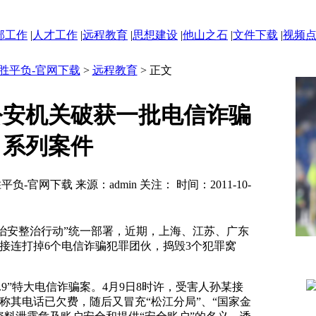
部工作
|
人才工作
|
远程教育
|
思想建设
|
他山之石
|
文件下载
|
视频
胜平负-官网下载
>
远程教育
> 正文
公安机关破获一批电信诈骗
系列案件
负-官网下载 来源：admin 关注：
时间：2011-10-
治安整治行动”统一部署，近期，上海、江苏、广东
接连打掉6个电信诈骗犯罪团伙，捣毁3个犯罪窝
”特大电信诈骗案。4月9日8时许，受害人孙某接
称其电话已欠费，随后又冒充“松江分局”、“国家金