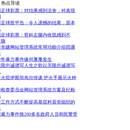
热点导读
国足球彩票：对结果感到沮丧，对表现
到
彩足球胜平负：令人遗憾的结果，原本
以
国足球彩票：哲科左腿内收肌感到不
，随
通党建网站管理系统常用功能介绍四通
建
少年暴力事件缘何屡屡发生
无限忠诚谱写人生之歌以无限忠诚谱写
生
运火炬伊斯坦布尔传递 护火手展示火种
律检查委员会网站管理系统方案及纪检
站
变工作方式不断提高基层村居党组织的
政
坝暴力事件致200多名政府人员和民警受