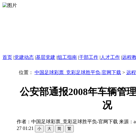
首页
|
党建动态
|
基层党建
|
组工指南
|
干部工作
|
人才工作
|
远程
位置：
中国足球彩票_竞彩足球胜平负-官网下载
>
远程
公安部通报2008年车辆管
况
作者：中国足球彩票_竞彩足球胜平负-官网下载 来源：ad
27 01:21