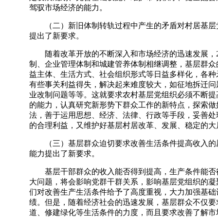
驾驭市场经济的能力。
（二）新旧体制转轨过程中产生的矛盾对村居基层
提出了新要求。
随着改革开放的不断深入和市场经济的迅速发展，20
制、企业管理体制和城建管养体制相继调整，基层群众
益主体、生活方式、社会组织形式等日益多样化，各种
有些事关利益得失，解决起来难度较大，如征地拆迁问
业改制问题等等。这就要求农村基层党组织必须不断提
的能力，认真研究新形势下群众工作的新特点，探索做
法，善于运用思想、经济、法律、行政等手段，妥善处
的合理利益，又维护好基层村居改革、发展、稳定的大
（三）基层群众迫切要求改善生活条件提高收入的
能力提出了新要求。
基层干部群众的收入能否得到提高，生产条件能否
大问题，将会影响党群干群关系，影响基层党组织的凝
们对改善生产生活条件给予了高度重视，大力加强基础
绩。但是，随着经济社会的迅速发展，基层群众不仅要
道、修建绿化等生活条件的力度，而且要求改善了解市