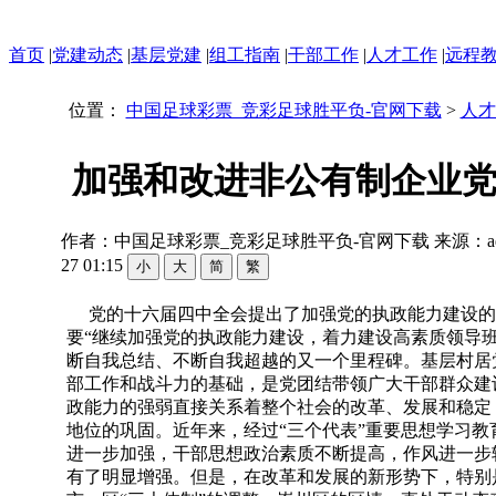
首页
|
党建动态
|
基层党建
|
组工指南
|
干部工作
|
人才工作
|
远程
位置：
中国足球彩票_竞彩足球胜平负-官网下载
>
人才
加强和改进非公有制企业
作者：中国足球彩票_竞彩足球胜平负-官网下载 来源：ad
27 01:15
党的十六届四中全会提出了加强党的执政能力建设的
要“继续加强党的执政能力建设，着力建设高素质领导班
断自我总结、不断自我超越的又一个里程碑。基层村居
部工作和战斗力的基础，是党团结带领广大干部群众建
政能力的强弱直接关系着整个社会的改革、发展和稳定
地位的巩固。近年来，经过“三个代表”重要思想学习教
进一步加强，干部思想政治素质不断提高，作风进一步
有了明显增强。但是，在改革和发展的新形势下，特别