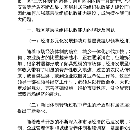
市、区“三大体制”的调整，崇川区的区情一直处于动态
安置等矛盾不断凸显，基层村居党组织执政能力建设面
因此如何加强基层党组织执政能力建设，成为摆在我们
大问题。
一、我区基层党组织执政能力的现状及问题
（一）经济多元化发展趋势对基层党组织领导经济
随着市场经济体制的确立，城乡一体化步伐加快，
糊，农业所占的比重越来越小，正在逐渐消亡，征地拆
加，很多村居都形成了颇具规模的市场群，经济发展呈
体收入带有了明显的资产性收入痕迹。过去的农民从传
来，或自谋生路，或到企业或服务业单位工作等。这些
领导干部在领导经济工作时，必须从以行政命令、大包
定发展规划、完善基础设施、维护市场秩序、健全配套
驾驭市场经济的能力。
（二）新旧体制转轨过程中产生的矛盾对村居基层
提出了新要求。
随着改革开放的不断深入和市场经济的迅速发展，20
制、企业管理体制和城建管养体制相继调整，基层群众