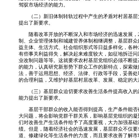
驾驭市场经济的能力。
（二）新旧体制转轨过程中产生的矛盾对村居基层
提出了新要求。
随着改革开放的不断深入和市场经济的迅速发展，20
制、企业管理体制和城建管养体制相继调整，基层群众
益主体、生活方式、社会组织形式等日益多样化，各种
有些事关利益得失，解决起来难度较大，如征地拆迁问
业改制问题等等。这就要求农村基层党组织必须不断提
的能力，认真研究新形势下群众工作的新特点，探索做
法，善于运用思想、经济、法律、行政等手段，妥善处
的合理利益，又维护好基层村居改革、发展、稳定的大
（三）基层群众迫切要求改善生活条件提高收入的
能力提出了新要求。
基层干部群众的收入能否得到提高，生产条件能否
大问题，将会影响党群干群关系，影响基层党组织的凝
们对改善生产生活条件给予了高度重视，大力加强基础
绩。但是，随着经济社会的迅速发展，基层群众不仅要
道、修建绿化等生活条件的力度，而且要求改善了解市